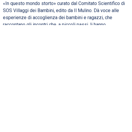
«In questo mondo storto» curato dal Comitato Scientifico di
SOS Villaggi dei Bambini, edito da Il Mulino. Dà voce alle
esperienze di accoglienza dei bambini e ragazzi, che
raccontano gli incontri che, a piccoli passi, li hanno
accompagnati nella loro crescita e verso il loro futuro.
ASCOLTA LA STORIA
Benefici fiscali