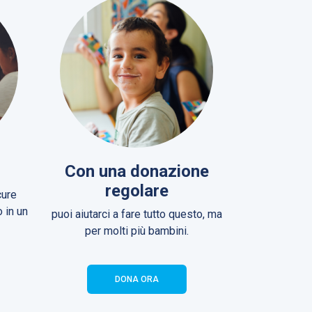
Con una donazione
regolare
cure
 in un
puoi aiutarci a fare tutto questo, ma
per molti più bambini.
DONA ORA