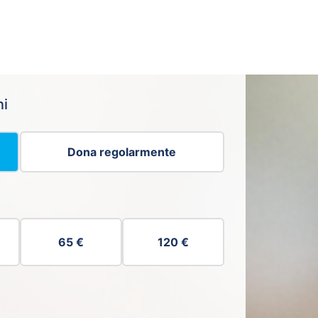
ni
Dona regolarmente
65 €
120 €